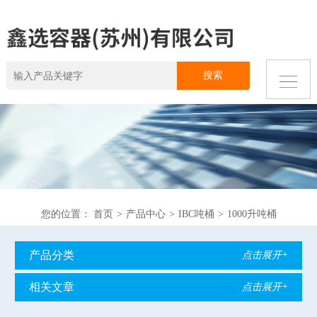
您的位置：
首页
>
产品中心
>
IBC吨桶
>
1000升吨桶
产品分类
点击展开+
相关文章
点击展开+