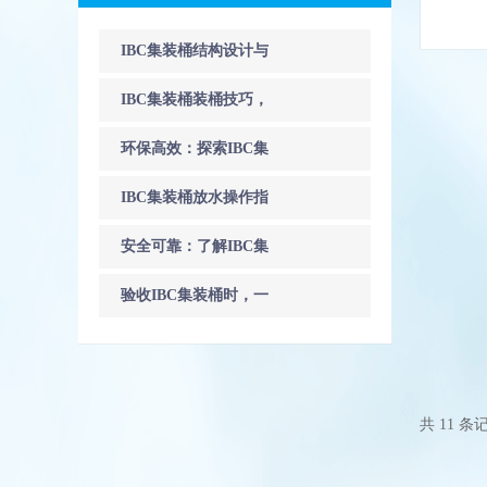
IBC集装桶结构设计与
液体运输安全标准解
IBC集装桶装桶技巧，
析
规范操作提升安全与
环保高效：探索IBC集
效率
装桶在物流行业的应
IBC集装桶放水操作指
用
南
安全可靠：了解IBC集
装桶在液体储存中的
验收IBC集装桶时，一
重要角色
定要检查是否有气泡
或者是黑点杂质
共 11 条