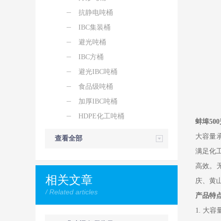
抗静电吨桶
IBC集装桶
避光吨桶
IBC方桶
避光IBC吨桶
食品级吨桶
加厚IBC吨桶
HDPE化工吨桶
蚌埠50
大容量承
查看全部
满足化
高效。
相关文章
庆、黄
/ Related articles
产品特
1. 大