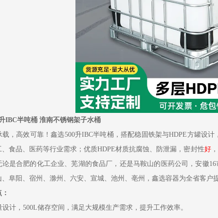
0升IBC半吨桶 淮南不锈钢架子水桶
载，高效可靠！鑫选500升IBC半吨桶，搭配稳固铁架与HDPE方罐设
工、食品、医药等行业需求；优质HDPE材质抗腐蚀、防泄漏，密封性
好
，
无论是合肥的化工企业、芜湖的食品厂，还是马鞍山的医药公司，安徽1
山、阜阳、宿州、滁州、六安、宣城、池州、亳州，鑫选容器为全省客户
点：
容量设计，500L储存空间，满足大规模生产需求，提升工作效率。