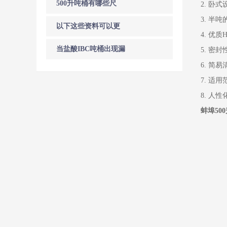
500升吨桶有哪些尺
2. 
3. 
寸，使用有什么区
以下这些资料可以更
4. 优
别？
好的帮你了解塑料方
当盐酸IBC吨桶出现漏
5. 
6. 简
桶
水应该如何进行处
7. 
理？
8. 
蚌埠50