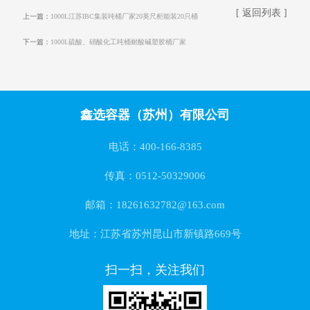
[ 返回列表 ]
上一篇：
1000L江苏IBC集装吨桶厂家20英尺柜能装20只桶
下一篇：
1000L硫酸、硝酸化工吨桶耐酸碱塑胶桶厂家
鑫选容器（苏州）有限公司
电话：400-166-8385
传真：0512-50329006
邮箱：18261632782@163.com
地址：江苏省苏州昆山市新镇路669号
扫一扫，关注我们