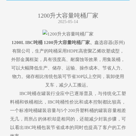
1200升大容量吨桶厂家
2025-05-14
1200L IBC吨桶
1200升大容量吨桶厂家
、
鑫选容器(苏州)
有限公司，生产的吨桶采用HDPE高密聚乙烯吹塑成型，
外部金属框架，具有强度高、耐腐蚀等效果，用集装桶，
可以大幅降低生产、储存、运输、操作成本。节省人力、
物力。储存相比传统包装可节省30P以上空间，装卸使用
叉车，减少人工搬运。
IBC吨桶在罐装行业应中已逐渐普及，与传统化工塑
料桶和铁桶相比，IBC吨桶性价比和成本控制都比较高，
一个标准吨桶罐装容量与5个200升塑料桶的罐装容量相差
无几，而所占的体积却是相同的，还能减少封装步骤，可
以看出IBC吨桶包装节省成本的同时也提高了客户的工作
效率。