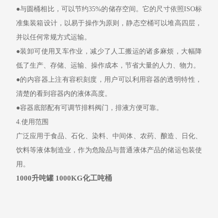
●
与圆桶相比，可以节约
35%
的储存空间。它的尺寸依照
ISO
标
准集装箱设计，以易于操作为原则，静态空桶可以堆高四层，
并以任何常规方式运输。
●
装卸可使用叉车作业，减少了人工搬运的诸多麻烦，大幅降
低了生产、存储、运输、操作成本，节省大量的人力、物力。
●
的内容器上注有容积刻度，用户可以利用容器的透明特性，
清楚的看到容器内的液体高度。
●
容器底部配有可调节排料阀门，排液方便可靠。
4.
使用范围
广泛应用于
食品、
石化、染料、中间体、农药、酿造、日化、
饮料等液体制造业，作为危险品与普通液体产品的储运包装使
用。
1000升吨罐 1000KG化工吨桶