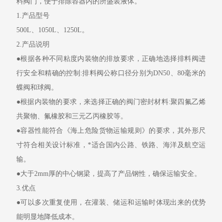
料阀门，便于排除容器内的所盛装液体。
1.
产品型号
50
0L
、
10
5
0L
、
1250L
。
2.
产品说明
●
根据各种不同粘度内装物的排放要求，正确地选择排料阀进
行安全和精确的控制
:
排料阀公称口径分别为
DN
50
、
80
毫米的
蝶阀和球阀。
●
根据内装物的要求，来选择正确的
阀门
密封材料:
聚四氟乙烯
共聚物、氟橡胶和三元乙丙橡胶等。
●
容器性能符合《海上危险货物运输规则》的要求，其外形尺
寸符合相关设计标准，*适合国内公路、铁路、海洋及航空运
输。
●
大于
2mm
厚的中心钢梁，提高了产品钢性，确保运输安全。
3.
优点
●
可以多次重复使用，在灌装、储运和运输时体现出来的优势
能明显地降低成本。