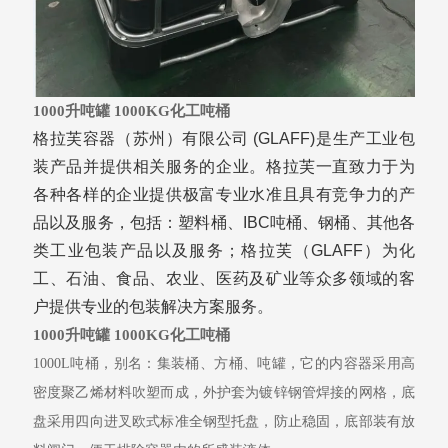
1000升吨罐 1000KG化工吨桶
格拉芙容器（苏州）有限公司
(GLAFF)
是生产工业包
装产品并提供相关服务的企业。格拉芙一直致力于为
各种各样的企业提供极富专业水准且具有竞争力的产
品以及服务，包括：塑料桶、
IBC
吨桶、钢桶、其他各
类工业包装产品以及服务；格拉芙（
GLAFF
）为化
工、石油、食品、农业、医药及矿业等众多领域的客
户提供专业的包装解决方案服务。
1000升吨罐 1000KG化工吨桶
1000L
吨桶，别名：
集装桶
、方
桶
、
吨罐，它的内容器采用高
密度聚乙烯材料吹塑而成，外护套为镀锌钢管焊接的网格，底
盘采用四向进叉欧式标准全钢型托盘，防止稳固，底部装有放