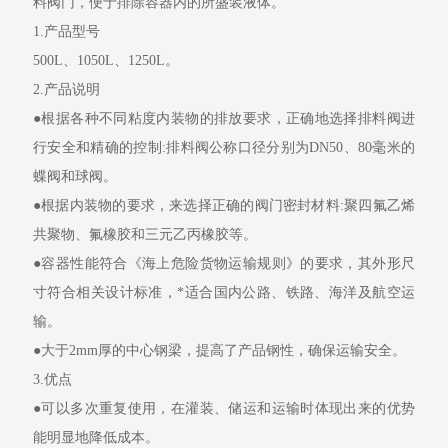
料阀门，便于排除容器内的所盛装液体。
1.
产品型号
50
0L
、
10
5
0L
、
1250L
。
2.
产品说明
●
根据各种不同粘度内装物的排放要求，正确地选择排料阀进
行安全和精确的控制
:
排料阀公称口径分别为
DN
50
、
80
毫米的
蝶阀和球阀。
●
根据内装物的要求，来选择正确的
阀门
密封材料:
聚四氟乙烯
共聚物、氟橡胶和三元乙丙橡胶等。
●
容器性能符合《海上危险货物运输规则》的要求，其外形尺
寸符合相关设计标准，*适合国内公路、铁路、海洋及航空运
输。
●
大于
2mm
厚的中心钢梁，提高了产品钢性，确保运输安全。
3.
优点
●
可以多次重复使用，在灌装、储运和运输时体现出来的优势
能明显地降低成本。