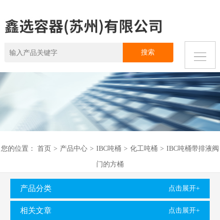
您的位置：
首页
>
产品中心
>
IBC吨桶
>
化工吨桶
>
IBC吨桶带排液阀
门的方桶
产品分类
点击展开+
相关文章
点击展开+