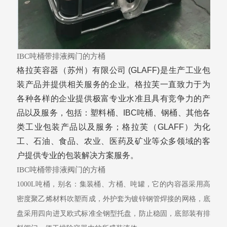
IBC吨桶带排液阀门的方桶
格拉芙容器（苏州）有限公司
(GLAFF)
是生产工业包
装产品并提供相关服务的企业。格拉芙一直致力于为
各种各样的企业提供极富专业水准且具有竞争力的产
品以及服务，包括：塑料桶、
IBC
吨桶、钢桶、其他各
类工业包装产品以及服务；格拉芙（
GLAFF
）为化
工、石油、食品、农业、医药及矿业等众多领域的客
户提供专业的包装解决方案服务。
IBC吨桶带排液阀门的方桶
1000L
吨桶，别名：
集装桶
、方
桶
、
吨罐，它的内容器采用高
密度聚乙烯材料吹塑而成，外护套为镀锌钢管焊接的网格，底
盘采用四向进叉欧式标准全钢型托盘，防止稳固，底部装有排