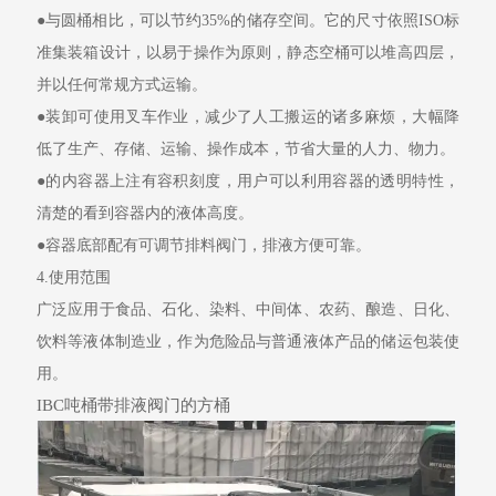
●
与圆桶相比，可以节约
35%
的储存空间。它的尺寸依照
ISO
标
准集装箱设计，以易于操作为原则，静态空桶可以堆高四层，
并以任何常规方式运输。
●
装卸可使用叉车作业，减少了人工搬运的诸多麻烦，大幅降
低了生产、存储、运输、操作成本，节省大量的人力、物力。
●
的内容器上注有容积刻度，用户可以利用容器的透明特性，
清楚的看到容器内的液体高度。
●
容器底部配有可调节排料阀门，排液方便可靠。
4.
使用范围
广泛应用于
食品、
石化、染料、中间体、农药、酿造、日化、
饮料等液体制造业，作为危险品与普通液体产品的储运包装使
用。
IBC吨桶带排液阀门的方桶