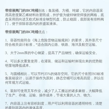
带排液阀门的IBC吨桶
别名：集装桶、方桶、吨罐，它的内容器采
用高密度聚乙烯材料吹塑而成，外护套为镀锌钢管焊接的网格，底
盘采用四向进叉欧式标准全钢型托盘，防止稳固，底部装有排料阀
门，便于排除容器内的所盛装液体。
带排液阀门的IBC吨桶
优点：
1、容器性能符合《海上危险货物运输规则》的要求，其外形尺寸
符合相关设计标准，*适合国内公路、铁路、海洋及航空运输。
3、大于2mm厚的中心钢梁，提高了产品钢性，确保运输安全。
4、可以多次重复使用，在灌装、储运和运输时体现出来的优势能
明显地降低成本。
5、与圆桶相比，可以节约35%的储存空间。它的尺寸依照ISO标准
集装箱设计，以易于操作为原则，静态空桶可以堆高四层，并以任
何常规方式运输。
6、装卸可使用叉车作业，减少了人工搬运的诸多麻烦，大幅降低
了生产、存储、运输、操作成本，节省大量的人力、物力。
7、内容器上注有容积刻度，用户可以利用容器的透明特性，清楚
的看到容器内的液体高度。