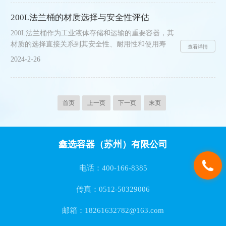
泛。无论是长途运输还是短途配送，它都能轻松应
对。其坚固耐用的塑料材质和紧密的密封性能，能够
200L法兰桶的材质选择与安全性评估
有效地保护货物免受损坏和污染。无论是液体、粉状
200L法兰桶作为工业液体存储和运输的重要容器，其
物还是固体货物，它都能提供安全的包装环境，确保
材质的选择直接关系到其安全性、耐用性和使用寿
货物在运输过程中的完整性和稳定性。本色堆码桶在
查看详情
命。因此，在选购和使用200L法兰桶时，对材质进行
物流运输中的价值主要体现在以下几个方面。1.标准
2024-2-26
细致的选择和安全性评估至关重要。一、常见的200L
化设计使得它易于堆放和......
法兰桶材质1.不锈钢：不锈钢法兰桶因其耐腐蚀、强
度高、寿命长等特点而备受青睐。它能够承受高压和
高温，适用于多种化学液体的存储和运输。2.碳钢：
首页
上一页
下一页
末页
碳钢法兰桶成本较低，但其耐腐蚀性相对较差，需要
进行涂层或衬里处理以提高其耐腐蚀性。3.塑料：塑
料法兰桶轻便、耐摔，且成本较低。但塑料材质对化
鑫选容器（苏州）有限公司
学液......
电话：400-166-8385
传真：0512-50329006
邮箱：18261632782@163.com