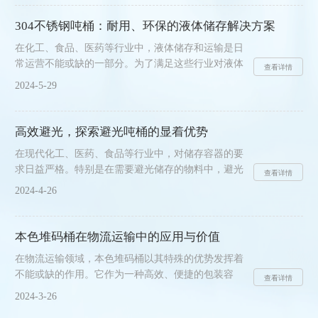
可持续的解决方案。本文将探讨食品级IBC吨桶的特
点、优势以及在食品生产中的应用。一、特点和优势
304不锈钢吨桶：耐用、环保的液体储存解决方案
食品级IBC吨桶是专为运输和储存液态和粉状食品而
在化工、食品、医药等行业中，液体储存和运输是日
设计的容器。它们通常由食品级聚乙烯（HDPE）或
常运营不能或缺的一部分。为了满足这些行业对液体
不锈钢等材料制成，具有以下显著特点和优势：1.卫
查看详情
储存容器的严格要求，304不锈钢吨桶应运而生，其
生安全：该吨桶的材料符合严格的食品安全标准，不
2024-5-29
凭借良好的性能和优势，成为了市场上的热门选择。
会对食品质......
本文将详细探讨它的使用优势。一、优异的耐腐蚀性
能304不锈钢吨桶以其良好的耐腐蚀性能而著称。这
高效避光，探索避光吨桶的显着优势
种不锈钢材质含有高比例的铬和镍元素，能够在各种
在现代化工、医药、食品等行业中，对储存容器的要
恶劣环境下保持稳定的性能，抵御化学腐蚀和氧化。
求日益严格。特别是在需要避光储存的物料中，避光
因此，无论是酸性、碱性还是盐性液体，它都能提供
查看详情
吨桶因其高效避光的特性，受到了广泛的关注和青
可靠的储存和运输解决方案，大大延长了使用寿命。
2024-4-26
睐。今天，我们就来深入探索避光吨桶的显着优势。
二、良好的强度和......
避光吨桶的设计巧妙，其材质选择科学。它的材质一
般为黑色或者深色的高密度聚乙烯，这种材质不仅具
本色堆码桶在物流运输中的应用与价值
有良好的耐腐蚀性，而且能有效吸收和阻挡光线。同
在物流运输领域，本色堆码桶以其特殊的优势发挥着
时，其特殊的工艺处理使得桶壁光滑、坚固，能有效
不能或缺的作用。它作为一种高效、便捷的包装容
防止光线的渗透和泄漏。该吨桶的高效避光性能，对
查看详情
器，广泛应用于各种物流场景中，为货物运输提供了
于需要避光储存的物料来说，具有极其重要的意义。
2024-3-26
有力的支持。本色堆码桶在物流运输中的应用十分广
在化工行业中，许多原料......