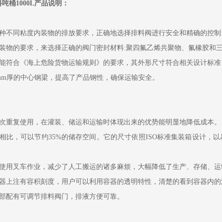
吨桶1000L产品说明：
各种不同粘度内装物的排放要求，正确地选择排料阀进行安全和精确的控制:
内装物的要求，来选择正确的阀门密封材料:聚四氟乙烯共聚物、氟橡胶和
性能符合《海上危险货物运输规则》的要求，其外形尺寸符合相关设计标准
2mm厚的中心钢梁，提高了产品钢性，确保运输安全。
多次重复使用，在灌装、储运和运输时体现出来的优势能明显地降低成本。
桶相比，可以节约35%的储存空间。它的尺寸依照ISO标准集装箱设计，
。
可使用叉车作业，减少了人工搬运的诸多麻烦，大幅降低了生产、存储、运
容器上注有容积刻度，用户可以利用容器的透明特性，清楚的看到容器内的
底部配有可调节排料阀门，排液方便可靠。