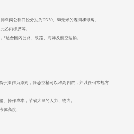
排料阀公称口径分别为DN50、80毫米的蝶阀和球阀。
三元乙丙橡胶等。
，*适合国内公路、铁路、海洋及航空运输。
以易于操作为原则，静态空桶可以堆高四层，并以任何常规方
输、操作成本，节省大量的人力、物力。
液体高度。