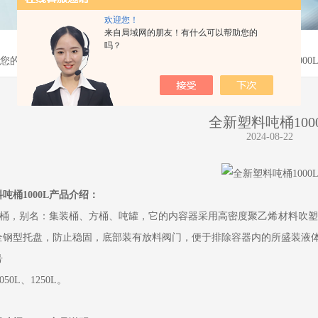
欢迎您！
来自局域网的朋友！有什么可以帮助您的
吗？
您的位置：
首页
>
产品中心
>
塑料桶
>
塑料吨桶
>
全新塑料吨桶1000
全新塑料吨桶100
2024-08-22
吨桶1000L产品介绍：
0L吨桶，别名：集装桶、方桶、吨罐，它的内容器采用高密度聚乙烯材料吹
全钢型托盘，防止稳固，底部装有放料阀门，便于排除容器内的所盛装液
号
050L、1250L。