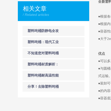
全新塑料
相关文章
/ Related articles
●根据
●根据
塑料吨桶防静电全攻
●容器
●大于
略：从选型到操作的
塑料吨桶：现代工业
安全规范指南
物流的可靠之选
不知道您对塑料吨桶
优点
●可以
的加工工艺了解多
塑料吨桶材质解析：
●与圆
少？
HDPE材料的耐腐蚀与
塑料吨桶耐高温性能
式运输
●装卸
抗冲击性能
解析，安全使用温度
分享！去除塑料吨桶
●的内
范围与注意事项
异味的小技巧
●容器