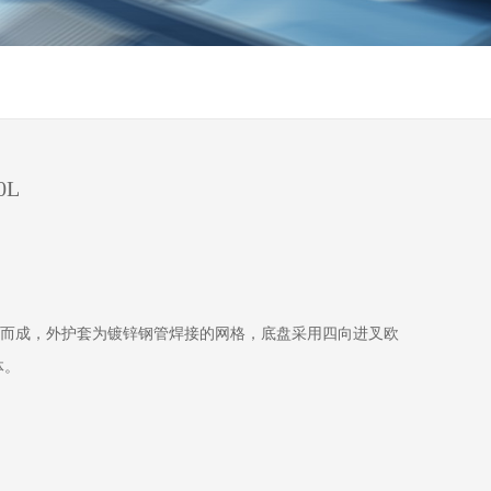
L
0L
塑而成，外护套为镀锌钢管焊接的网格，底盘采用四向进叉欧
体。