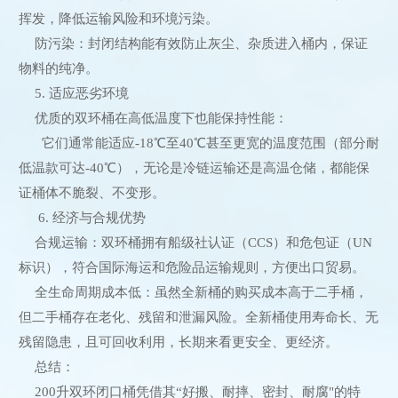
挥发，降低运输风险和环境污染。
防污染：封闭结构能有效防止灰尘、杂质进入桶内，保证
物料的纯净。
5. 适应恶劣环境
优质的双环桶在高低温度下也能保持性能：
它们通常能适应-18℃至40℃甚至更宽的温度范围（部分耐
低温款可达-40℃），无论是冷链运输还是高温仓储，都能保
证桶体不脆裂、不变形。
6. 经济与合规优势
合规运输：双环桶拥有船级社认证（CCS）和危包证（UN
标识），符合国际海运和危险品运输规则，方便出口贸易。
全生命周期成本低：虽然全新桶的购买成本高于二手桶，
但二手桶存在老化、残留和泄漏风险。全新桶使用寿命长、无
残留隐患，且可回收利用，长期来看更安全、更经济。
总结：
200升双环闭口桶凭借其“好搬、耐摔、密封、耐腐"的特