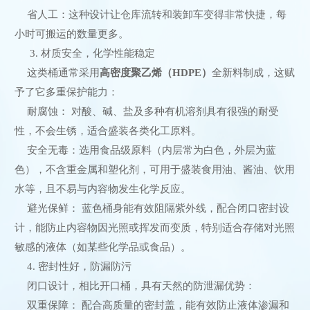
省人工：这种设计让仓库流转和装卸车变得非常快捷，每
小时可搬运的数量更多。
3. 材质安全，化学性能稳定
这类桶通常采用
高密度聚乙烯（HDPE）
全新料制成，这赋
予了它多重保护能力：
耐腐蚀： 对酸、碱、盐及多种有机溶剂具有很强的耐受
性，不会生锈，适合盛装各类化工原料。
安全无毒：选用食品级原料（内层常为白色，外层为蓝
色），不含重金属和塑化剂，可用于盛装食用油、酱油、饮用
水等，且不易与内容物发生化学反应。
避光保鲜： 蓝色桶身能有效阻隔紫外线，配合闭口密封设
计，能防止内容物因光照或挥发而变质，特别适合存储对光照
敏感的液体（如某些化学品或食品）。
4. 密封性好，防漏防污
闭口设计，相比开口桶，具有天然的防泄漏优势：
双重保障： 配合高质量的密封盖，能有效防止液体渗漏和