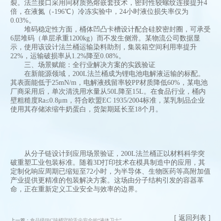
裂。法兰接口采用同材质热熔嵌套技术，密封性较螺纹连接提升4
倍，在液氮（-196℃）冷冻实验中，24小时液位损失率仅为
0.03%。
堆码稳定性方面，桶体凹凸卡槽设计配合硅胶密封圈，可承受
6层堆码（单层承重1200kg）而不发生侧滑。某物流公司数据显
示，使用该设计法兰桶运输染料助剂，集装箱空间利用率提升
22%，运输破损率从1.2%降至0.08%。
三、场景赋能：全行业解决方案的实践验证
在新能源领域，200L法兰桶成为锂电池电解液运输的标配。
其表面能低于25mN/m，电解液残留率较PP材质降低60%，某电池
厂商采用后，单次清洗用水量从50L降至15L。在食品行业，桶内
壁粗糙度Ra≤0.8μm，符合欧盟EC 1935/2004标准，某乳制品企业
使用其存储浓缩牛奶蛋白，货架期延长至18个月。
从分子链设计到应用场景验证，200L法兰桶正以材料科学突
破重塑工业包装标准。随着3D打印技术在模具制造中的应用，其
定制化响应周期已缩短至72小时，为半导体、生物医药等高附加值
产业提供更精准的包装解决方案。这场由分子结构引发的容器革
命，正在重新定义工业安全与效率的边界。
[ 返回列表 ]
上一篇：
食品级IBC吨桶守护舌尖安全的“液体卫士”