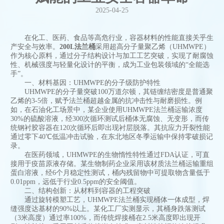
2025-04-25
在化工、医药、食品等高危行业，容器材料的性能直接关乎生
产安全与效率。
200L法兰桶
采用超高分子量聚乙烯（UHMWPE）
作为核心原料，通过分子结构设计与加工工艺突破，实现了耐腐蚀
性、机械强度与轻量化设计的平衡，成为工业包装领域的“全能选
手”。
一、材料基因：UHMWPE的分子级防护特性
UHMWPE的分子量突破100万道尔顿，其链缠结密度是普通聚
乙烯的3-5倍，赋予法兰桶超越金属的抗冲击性与耐磨损性。例
如，在石油化工场景中，某企业使用UHMWPE法兰桶运输浓度
30%的硫酸溶液，经300次循环测试后桶体无腐蚀、无变形，而传
统钢衬胶容器在120次循环后即出现衬层脱落。其抗应力开裂性能
通过零下40℃低温冲击试验，在东北地区冬季运输中保持零破损记
录。
在医药领域，UHMWPE的生物惰性特性通过FDA认证，可直
接用于疫苗原液存储。某生物制药企业采用该材质法兰桶运输重组
蛋白溶液，经6个月稳定性测试，桶内残留物中可提取物含量低于
0.01ppm，远低于行业0.5ppm的安全阈值。
二、结构创新：从材料到容器的工程突破
通过旋转模塑工艺，UHMWPE法兰桶实现桶体一体成型，焊
缝强度达基材的90%以上。某化工厂实测显示，其桶身跌落测试
（3米高度）通过率100%，而传统焊接桶在2.5米高度即出现开