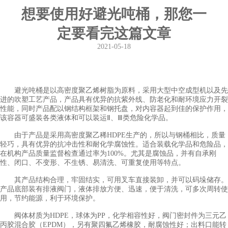
想要使用好避光吨桶，那您一
定要看完这篇文章
2021-05-18
避光吨桶是以高密度聚乙烯树脂为原料，采用大型中空成型机以及先
进的吹塑工艺产品，产品具有优异的抗紫外线、防老化和耐环境应力开裂
性能，同时产品配以钢结构框架和钢托盘，对内容器起到佳的保护作用，
该容器可盛装各类液体和可以装运Ⅱ、Ⅲ类危险化学品。
由于产品是采用高密度聚乙稀HDPE生产的，所以与钢桶相比，质量
轻巧，具有优异的抗冲击性和耐化学腐蚀性。适合装载化学品和危险品，
在机构产品质量监督检查通过率为100%。尤其是腐蚀品，并有自承刚
性、闭口、不变形、不生锈、易清洗、可重复使用等特点。
其产品结构合理，牢固结实，可用叉车直接装卸，并可以码垛储存。
产品底部装有排液阀门，液体排放方便、迅速，便于清洗，可多次周转使
用，节约能源，利于环境保护。
阀体材质为HDPE，球体为PP，化学相容性好，阀门密封件为三元乙
丙胶混合胶（EPDM），另有聚四氟乙烯橡胶，耐腐蚀性好；出料口能转