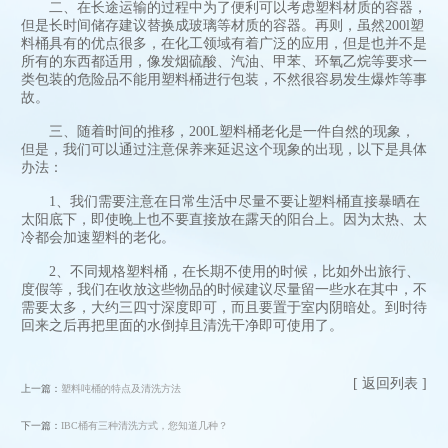
二、在长途运输的过程中为了便利可以考虑塑料材质的容器，
但是长时间储存建议替换成玻璃等材质的容器。再则，虽然200l塑
料桶具有的优点很多，在化工领域有着广泛的应用，但是也并不是
所有的东西都适用，像发烟硫酸、汽油、甲苯、环氧乙烷等要求一
类包装的危险品不能用塑料桶进行包装，不然很容易发生爆炸等事
故。
三、随着时间的推移，200L塑料桶老化是一件自然的现象，
但是，我们可以通过注意保养来延迟这个现象的出现，以下是具体
办法：
1、我们需要注意在日常生活中尽量不要让塑料桶直接暴晒在
太阳底下，即使晚上也不要直接放在露天的阳台上。因为太热、太
冷都会加速塑料的老化。
2、不同规格塑料桶，在长期不使用的时候，比如外出旅行、
度假等，我们在收放这些物品的时候建议尽量留一些水在其中，不
需要太多，大约三四寸深度即可，而且要置于室内阴暗处。到时待
回来之后再把里面的水倒掉且清洗干净即可使用了。
[ 返回列表 ]
上一篇：
塑料吨桶的特点及清洗方法
下一篇：
IBC桶有三种清洗方式，您知道几种？