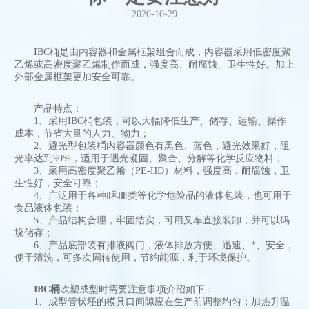
2020-10-29
IBC桶是由内容器和金属框架组合而成，内容器采用低密度聚
乙烯或高密度聚乙烯制作而成，强度高、耐腐蚀、卫生性好。加上
外部金属框架更加安全可靠。
产品特点：
1、采用IBC桶包装，可以大幅降低生产、储存、运输、操作
成本，节省大量的人力、物力；
2、避光型包装桶内容器颜色有黑色、蓝色，避光效果好，阻
光率达到90%，适用于遇光凝固、聚合、分解等化学反应物料；
3、采用高密度聚乙烯（PE-HD）材料，强度高，耐腐蚀，卫
生性好，安全可靠；
4、广泛用于各种Ⅱ和Ⅲ类等化学危险品的液体包装，也可用于
食品液体包装；
5、产品结构合理，牢固结实，可用叉车直接装卸，并可以码
垛储存；
6、产品底部装有排液阀门，液体排放方便、迅速、*、安全，
便于清洗，可多次周转使用，节约能源，利于环境保护。
IBC桶
吹塑成型时需要注意事项介绍如下：
1、成型管状坯的模具口间隙应在生产前调整均匀；加热升温