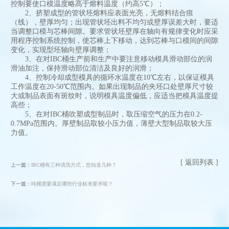
控制要使口模温度略髙于熔料温度（约高5℃）；
2、挤塑成型的管状坯熔料应表面光亮，无熔料结合痕
（线），壁厚均匀；出现管状坯出料不均匀或壁厚误差大时，要适
当调整口模与芯棒间隙。要求管状坯壁厚在轴向有规律变化时应采
用程序控制系统控制，使芯棒上下移动，达到芯棒与口模间的间隙
变化，实现型坯轴向壁厚调整；
3、在对IBC桶生产前和生产中要注意移动模具滑动部位的润
滑油加注，保持滑动部位清洁及良好的润滑；
4、控制冷却成型模具的循环水温度在10℃左右，以保证模具
工作温度在20-50℃范围内。如果出现制品的夹坯口处壁厚尺寸较
大或制品表面有斑纹时，说明模具温度偏低，应适当把模具温度提
高些；
5、在对IBC桶吹塑成型制品时，取压缩空气的压力在0.2-
0.7MPa范围内。厚壁制品取较小压力值，薄壁大型制品取较大压
力值。
[ 返回列表 ]
上一篇：
IBC桶有三种清洗方式，您知道几种？
下一篇：
吨桶需要满足哪些行业标准要求呢？