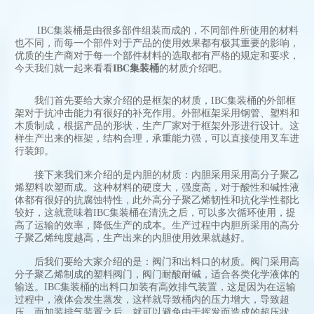
IBC集装桶是由很多部件组装而成的，不同部件所使用的材料
也不同，而每一个部件对于产品的使用效果都有极其重要的影响，
优质的生产商对于每一个部件材料的选取都有严格的规定和要求，
今天我们就一起来看看
IBC集装桶
的材质介绍吧。
我们首先要给大家介绍的是框架的材质，IBC集装桶的外部框
架对于抗冲击能力有很好的补充作用。外部框架采用钢管、塑料和
木质制成，根据产品的形状，生产厂家对于框架外形进行设计。这
样生产出来的框架，结构合理，承重能力强，可以直接使用叉车进
行装卸。
接下来我们来介绍的是内胆的材质：内胆采用采用高分子聚乙
烯塑料吹塑而成。这种材料的硬度大，强度高，对于酸性和碱性液
体都有很好的抗腐蚀特性，此外高分子聚乙烯韧性和抗化学性都比
较好，这就意味着IBC集装桶在清洗之后，可以多次循环使用，提
高了运输的效率，降低生产的成本。生产过程中内胆所采用的高分
子聚乙烯纯度越高，生产出来的内胆使用效果就越好。
后我们要给大家介绍的是：阀门和出料口的材质。阀门采用高
分子聚乙烯制成的塑料阀门，阀门耐酸耐碱，适合各类化学液体的
输送。IBC集装桶的出料口加装有高效排气装置，这是因为在运输
过程中，液体会发生蒸发，这样就导致桶内的压力增大，导致超
压，而加装排气装置之后，就可以避免由于挥发而造成的超压状