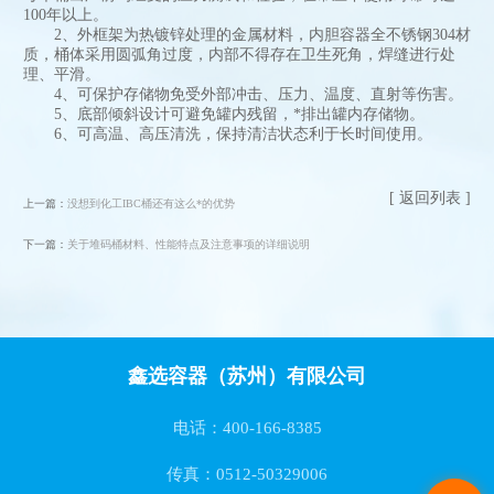
100年以上。
2、外框架为热镀锌处理的金属材料，内胆容器全不锈钢304材
质，桶体采用圆弧角过度，内部不得存在卫生死角，焊缝进行处
理、平滑。
4、可保护存储物免受外部冲击、压力、温度、直射等伤害。
5、底部倾斜设计可避免罐内残留，*排出罐内存储物。
6、可高温、高压清洗，保持清洁状态利于长时间使用。
[ 返回列表 ]
上一篇：
没想到化工IBC桶还有这么*的优势
下一篇：
关于堆码桶材料、性能特点及注意事项的详细说明
鑫选容器（苏州）有限公司
电话：400-166-8385
传真：0512-50329006