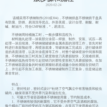
2020-02-24
该桶采用不锈钢制作(201或304)，不锈钢烘盘不锈钢烘干盘具
有防腐、防锈、易清洗等优点。外形美观，设计合理、耐酸、耐
碱、耐油污，符合GMP标准，*，易清洁。
不锈钢周转桶施工时，一般步骤和流程为：
材料抛丸处理—涂装部分涂层—焊接、制作、安装、试压—再
处理—涂后续漆。不锈钢储罐罐体金属表面的清理工作，首先对材
料进行表面预处理，再喷涂底漆，等罐体施工完成后，进行罐体焊
道的表面清理，以及补涂底漆等工作，对整个罐体喷涂中间漆和面
漆。不锈钢在加工时其加工硬度致使刀具磨损较快，又很难排屑。
不锈钢的低热传导性引起切销刃的塑性变形和刀具磨损较快。在加
工不锈钢容器设备的时候积屑瘤轻易造成徽小块粉屑留在切销刃
上，并引起不良加工表面。不锈钢储罐制作工艺复杂，但是储运效
果非常好。
特点：
2、密封性好，密封式设计*杜绝了空气飘尘中有害物质和蚊虫
罐内，确保溶液不受外界污染和滋生红虫。
3、可极大节省容器桶体不锈钢使用量，节约制造成本。
1、不锈钢有较强的耐腐性，它不受外界空气及酒精的腐蚀。
每个桶出厂前均经受的压力测试和检验，在常压下使用寿命可达